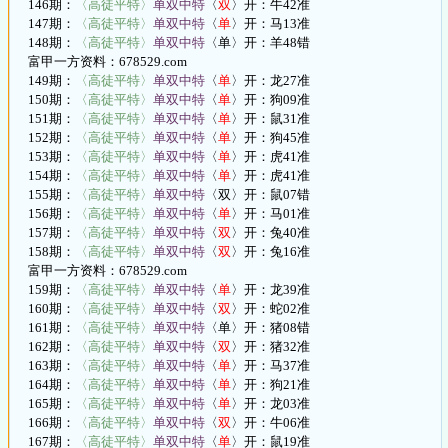
146期：
〈高徒平特〉
单双中特
〈
双
〉开：牛42准
147期：
〈高徒平特〉
单双中特
〈
单
〉开：马13准
148期：
〈高徒平特〉
单双中特
〈单〉开：羊48错
富甲一方资料：678529.com
149期：
〈高徒平特〉
单双中特
〈
单
〉开：龙27准
150期：
〈高徒平特〉
单双中特
〈
单
〉开：狗09准
151期：
〈高徒平特〉
单双中特
〈
单
〉开：鼠31准
152期：
〈高徒平特〉
单双中特
〈
单
〉开：狗45准
153期：
〈高徒平特〉
单双中特
〈
单
〉开：虎41准
154期：
〈高徒平特〉
单双中特
〈
单
〉开：虎41准
155期：
〈高徒平特〉
单双中特
〈双〉开：鼠07错
156期：
〈高徒平特〉
单双中特
〈
单
〉开：马01准
157期：
〈高徒平特〉
单双中特
〈
双
〉开：兔40准
158期：
〈高徒平特〉
单双中特
〈
双
〉开：兔16准
富甲一方资料：678529.com
159期：
〈高徒平特〉
单双中特
〈
单
〉开：龙39准
160期：
〈高徒平特〉
单双中特
〈
双
〉开：蛇02准
161期：
〈高徒平特〉
单双中特
〈单〉开：猪08错
162期：
〈高徒平特〉
单双中特
〈
双
〉开：猪32准
163期：
〈高徒平特〉
单双中特
〈
单
〉开：马37准
164期：
〈高徒平特〉
单双中特
〈
单
〉开：狗21准
165期：
〈高徒平特〉
单双中特
〈
单
〉开：龙03准
166期：
〈高徒平特〉
单双中特
〈
双
〉开：牛06准
167期：
〈高徒平特〉
单双中特
〈
单
〉开：鼠19准