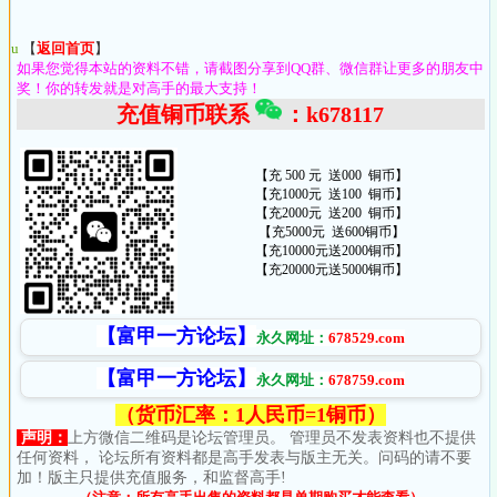
u
【
返回首页
】
如果您觉得本站的资料不错，请截图分享到QQ群、微信群让更多的朋友中
奖！你的转发就是对高手的最大支持！
充值铜币联系
：k678117
【充 500 元 送000 铜币】
【充1000元 送100 铜币】
【充2000元 送200 铜币】
【充5000元 送600铜币】
【充10000元送2000铜币】
【充20000元送5000铜币】
【富甲一方论坛】
永久网址：
678529
.com
【富甲一方论坛】
永久网址：
67875
9.com
（货币汇率：1人民币=1铜币）
声明：
上方微信二维码是论坛管理员。 管理员不发表资料也不提供
任何资料， 论坛所有资料都是高手发表与版主无关。问码的请不要
加！版主只提供充值服务，和监督高手!