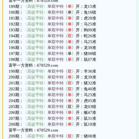
富甲一方资料：678529.com
189期：
〈高徒平特〉
单双中特
〈
单
〉开：龙15准
190期：
〈高徒平特〉
单双中特
〈单〉开：兔16错
191期：
〈高徒平特〉
单双中特
〈
单
〉开：虎29准
192期：
〈高徒平特〉
单双中特
〈
单
〉开：马25准
193期：
〈高徒平特〉
单双中特
〈
单
〉开：狗09准
194期：
〈高徒平特〉
单双中特
〈
双
〉开：蛇26准
195期：
〈高徒平特〉
单双中特
〈
单
〉开：马25准
196期：
〈高徒平特〉
单双中特
〈
单
〉开：龙39准
197期：
〈高徒平特〉
单双中特
〈单〉开：猪08错
198期：
〈高徒平特〉
单双中特
〈
单
〉开：鼠07准
富甲一方资料：678529.com
199期：
〈高徒平特〉
单双中特
〈
双
〉开：羊36准
200期：
〈高徒平特〉
单双中特
〈
单
〉开：龙39准
201期：
〈高徒平特〉
单双中特
〈
双
〉开：猪32准
202期：
〈高徒平特〉
单双中特
〈
双
〉开：兔40准
203期：
〈高徒平特〉
单双中特
〈
单
〉开：马25准
204期：
〈高徒平特〉
单双中特
〈
单
〉开：虎05准
205期：
〈高徒平特〉
单双中特
〈双〉开：龙03错
206期：
〈高徒平特〉
单双中特
〈
单
〉开：猴47准
207期：
〈高徒平特〉
单双中特
〈
单
〉开：鼠31准
208期：
〈高徒平特〉
单双中特
〈
单
〉开：鼠19准
富甲一方资料：678529.com
209期：
〈高徒平特〉
单双中特
〈
双
〉开：猪08准